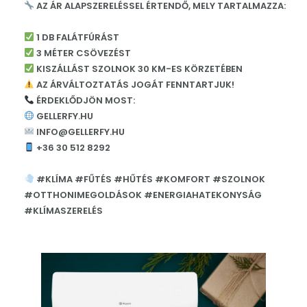
AZ ÁR ALAPSZERELÉSSEL ÉRTENDŐ, MELY TARTALMAZZA:
1 DB FALÁTFÚRÁST
3 MÉTER CSÖVEZÉST
KISZÁLLÁST SZOLNOK 30 KM-ES KÖRZETÉBEN
AZ ÁRVÁLTOZTATÁS JOGÁT FENNTARTJUK!
ÉRDEKLŐDJÖN MOST:
GELLERFY.HU
INFO@GELLERFY.HU
+36 30 512 8292
#KLÍMA #FŰTÉS #HŰTÉS #KOMFORT #SZOLNOK
#OTTHONIMEGOLDÁSOK #ENERGIAHATEKONYSÁG
#KLÍMASZERELÉS