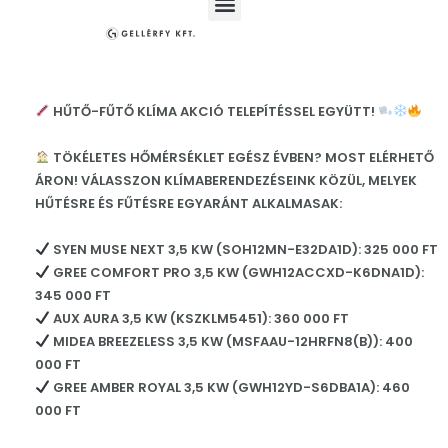
HŰTŐ-FŰTŐ KLÍMA AKCIÓ TELEPÍTÉSSEL EGYÜTT!
TÖKÉLETES HŐMÉRSÉKLET EGÉSZ ÉVBEN? MOST ELÉRHETŐ
ÁRON! VÁLASSZON KLÍMABERENDEZÉSEINK KÖZÜL, MELYEK
HŰTÉSRE ÉS FŰTÉSRE EGYARÁNT ALKALMASAK:
SYEN MUSE NEXT 3,5 KW (SOH12MN-E32DA1D): 325 000 FT
GREE COMFORT PRO 3,5 KW (GWH12ACCXD-K6DNA1D):
345 000 FT
AUX AURA 3,5 KW (KSZKLM5451): 360 000 FT
MIDEA BREEZELESS 3,5 KW (MSFAAU-12HRFN8(B)): 400
000 FT
GREE AMBER ROYAL 3,5 KW (GWH12YD-S6DBA1A): 460
000 FT